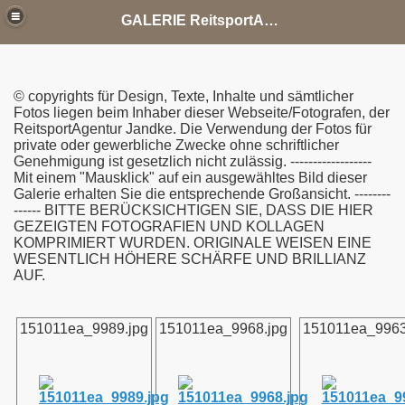
GALERIE ReitsportAgentur Jandke Tierfotografie
© copyrights für Design, Texte, Inhalte und sämtlicher
Fotos liegen beim Inhaber dieser Webseite/Fotografen, der
ReitsportAgentur Jandke. Die Verwendung der Fotos für
private oder gewerbliche Zwecke ohne schriftlicher
Genehmigung ist gesetzlich nicht zulässig. ------------------
Mit einem "Mausklick" auf ein ausgewähltes Bild dieser
Galerie erhalten Sie die entsprechende Großansicht. --------
------ BITTE BERÜCKSICHTIGEN SIE, DASS DIE HIER
GEZEIGTEN FOTOGRAFIEN UND KOLLAGEN
KOMPRIMIERT WURDEN. ORIGINALE WEISEN EINE
WESENTLICH HÖHERE SCHÄRFE UND BRILLIANZ
AUF.
151011ea_9989.jpg
151011ea_9968.jpg
151011ea_9963