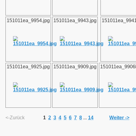
151011ea_9954.jpg
151011ea_9943.jpg
151011ea_9941
ein
151011ea_9925.jpg
151011ea_9909.jpg
151011ea_9906b
M Deutsches Fohlen-Championat
<-Zurück
1
2
3
4
5
6
7
8
...
14
Weiter ->