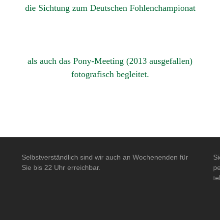
die Sichtung zum Deutschen Fohlenchampionat
als auch das Pony-Meeting (2013 ausgefallen)
fotografisch begleitet.
Selbstverständlich sind wir auch an Wochenenden für
Si
Sie bis 22 Uhr erreichbar.
pe
te