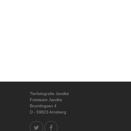
Tierfotografie Jandke
Fototeam Jandke
Brumlingsen 4
D - 59823 Arnsberg