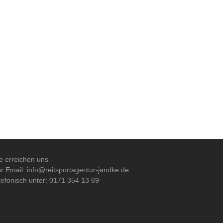
e erreichen uns
r Email: info@reitsportagentur-jandke.de
lefonisch unter: 0171 354 13 69