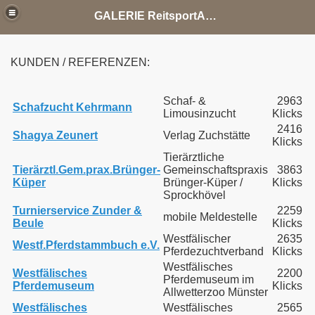
GALERIE ReitsportAgentur Jandke Tierfotografie
KUNDEN / REFERENZEN:
Schaf- &
2963
Schafzucht Kehrmann
Limousinzucht
Klicks
2416
Shagya Zeunert
Verlag Zuchstätte
Klicks
Tierärztliche
Tierärztl.Gem.prax.Brünger-
Gemeinschaftspraxis
3863
Küper
Brünger-Küper /
Klicks
Sprockhövel
Turnierservice Zunder &
2259
mobile Meldestelle
Beule
Klicks
Westfälischer
2635
Westf.Pferdstammbuch e.V.
Pferdezuchtverband
Klicks
Westfälisches
Westfälisches
2200
Pferdemuseum im
Pferdemuseum
Klicks
Allwetterzoo Münster
Westfälisches
Westfälisches
2565