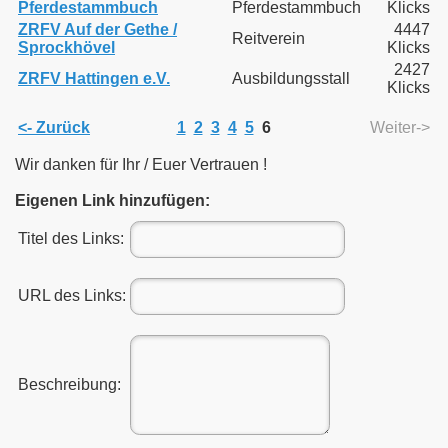
Pferdestammbuch
Pferdestammbuch
Klicks
ZRFV Auf der Gethe /
4447
Reitverein
Sprockhövel
Klicks
2427
ZRFV Hattingen e.V.
Ausbildungsstall
Klicks
<- Zurück
1
2
3
4
5
6
Weiter->
Wir danken für Ihr / Euer Vertrauen !
Eigenen Link hinzufügen:
Titel des Links:
URL des Links:
Beschreibung: